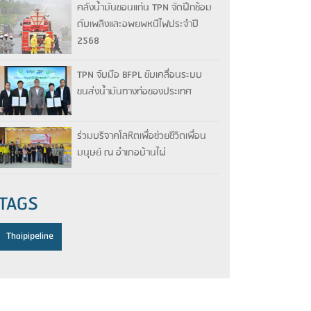
คลังน้ำมันขอนแก่น TPN จัดฝึกซ้อม
ดับเพลิงและอพยพหนีไฟประจำปี
2568
TPN จับมือ BFPL ขับเคลื่อนระบบ
ขนส่งน้ำมันทางท่อของประเทศ
ร่วมบริจาคโลหิตเพื่อช่วยชีวิตเพื่อน
มนุษย์ ณ อำเภอบ้านไผ่
TAGS
Thaipipeline