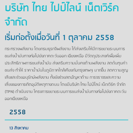
บริษัท ไทย ไปป์ไลน์ เน็ตเวิร์ค
จำกัด
เริ่มก่อตั้งเมื่อวันที่ 1 ตุลาคม 2558
กระทรวงพลังงาน โดยกรมธุรกจิพลังงาน ได้ส่งเสริมให้มีการขยายระบบการ
ขนส่งน้ำมันทางท่อไปยังภาคตะวันออก เฉียงเหนือ มีวัตถุประสงค์เพื่อเพิ่ม
ประสิทธิภาพการขนส่งน้ำมัน ส่งเสริมความมั่นคงด้านพลังงาน ลดต้นทุนค่า
ขนส่ง ทำให้ ราคาน้ำมันในภูมิภาคใกล้เคียงกับกรุงเทพฯ มากขึ้น ลดความสูญ
เสียและช่วยอนุรักษ์พลังงาน ท้ังยังช่วยลดปัญหาด้าน การจราจรและความ
เสี่ยงของการเกิดอุบัติเหตุทางถนน โดยมีบริษัท ไทย ไปป์ไลน์ เน็ตเวิร์ค จำกัด
(TPN) ดำเนินงาน โครงการขยายระบบการขนส่งน้ำมันทางท่อไปยังภาคตะวัน
ออกเฉียงเหนือ
2558
13 สิงหาคม