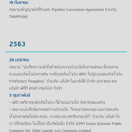
19 กันยายน
ลงนามสัญญาเช่าที่ดินและ Pipeline Connection Agreement ร่วมกับ
THAPPLINE
2563
28 มกราคม
ลงนาม “บันทึกความเข้าใจสำหรับความร่วมมือในการพัฒนาโครงการ
ระบบขนส่งน้ำมันทางท่อ จากโรงกลั่นน้ำมัน IRPC ไปสู่ระบบขนส่งน้ำมัน
ทางท่อของ Thappline” ร่วมกับ บริษัท ไออาร์พีซี จำกัด (มหาชน) และ
บริษัท พีทีที แทงค์ เทอมินัล จำกัด
5 กุมภาพันธ์
• พิธีวางศิลาฤกษ์คลังน้ำมัน ที่อำเภอบ้านไผ่ จังหวัดขอนแก่น
• ลงนามบันทึกข้อตกลงความร่วมมือ “โครงการขยายระบบการขนส่ง
น้ำมันทางท่อไปยัง สปป. ลาวและประเทศจีนตอนใต้” ร่วมกับ บริษัท ไช
น่า ปิโตรเลียม ไปป์ไลน์ เอ็นจิเนียริ่ง จำกัด (CPP) Eneco Dynamic Public
Company และ Sitthi Logistic Lao Compamy Limited