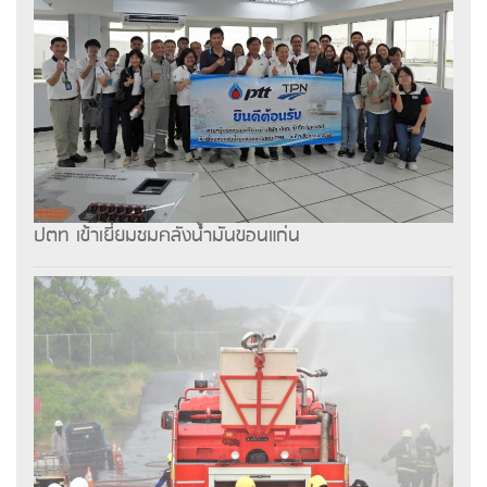
ปตท เข้าเยี่ยมชมคลังน้ำมันขอนแก่น