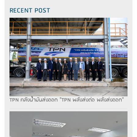
RECENT POST
TPN คลังน้ำมันส่งออก "TPN พลังส่งต่อ พลังส่งออก"