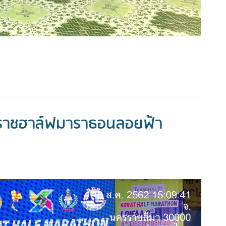
คราชฮาล์ฟมาราธอนลอยฟ้า