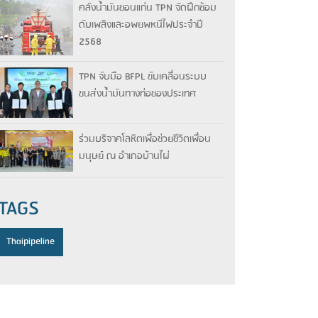
คลังน้ำมันขอนแก่น TPN จัดฝึกซ้อม
ดับเพลิงและอพยพหนีไฟประจำปี
2568
TPN จับมือ BFPL ขับเคลื่อนระบบ
ขนส่งน้ำมันทางท่อของประเทศ
ร่วมบริจาคโลหิตเพื่อช่วยชีวิตเพื่อน
มนุษย์ ณ อำเภอบ้านไผ่
TAGS
Thaipipeline