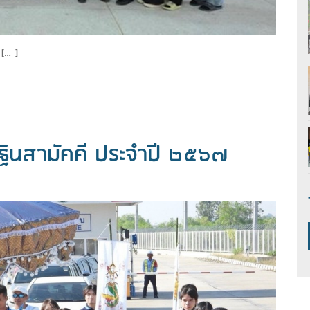
ล […]
ฐินสามัคคี ประจำปี ๒๕๖๗