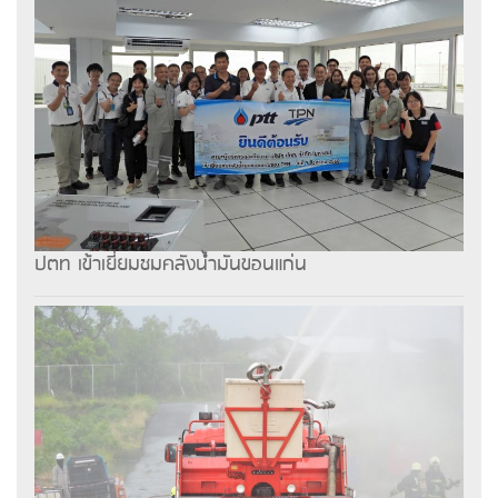
ปตท เข้าเยี่ยมชมคลังน้ำมันขอนแก่น