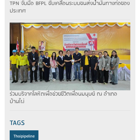
TPN จับมือ BFPL ขับเคลื่อนระบบขนส่งน้ำมันทางท่อของ
ประเทศ
ร่วมบริจาคโลหิตเพื่อช่วยชีวิตเพื่อนมนุษย์ ณ อำเภอ
บ้านไผ่
TAGS
Thaipipeline