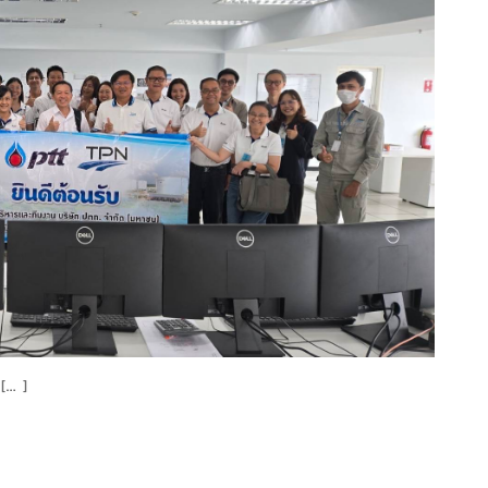
น […]