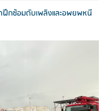
ัดฝึกซ้อมดับเพลิงและอพยพหนี