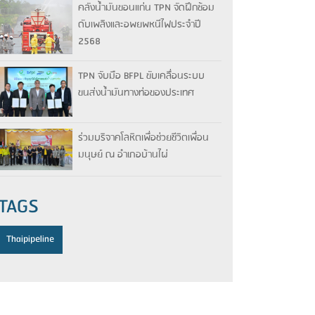
คลังน้ำมันขอนแก่น TPN จัดฝึกซ้อม
ดับเพลิงและอพยพหนีไฟประจำปี
2568
TPN จับมือ BFPL ขับเคลื่อนระบบ
ขนส่งน้ำมันทางท่อของประเทศ
ร่วมบริจาคโลหิตเพื่อช่วยชีวิตเพื่อน
มนุษย์ ณ อำเภอบ้านไผ่
TAGS
Thaipipeline