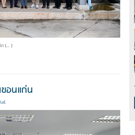
มิภ […]
ันขอนแก่น
นธ์