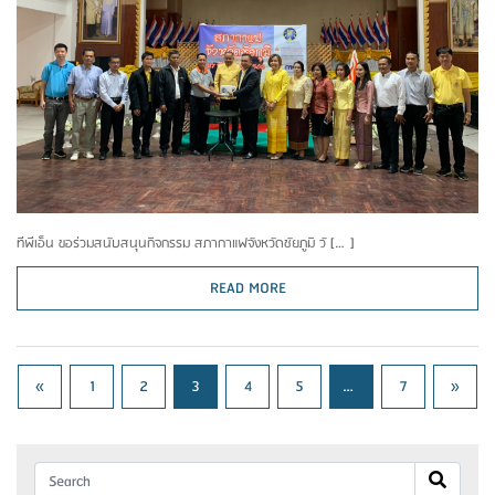
ทีพีเอ็น ขอร่วมสนับสนุนกิจกรรม สภากาแฟจังหวัดชัยภูมิ วั […]
READ MORE
Previous
Next
«
1
2
3
4
5
…
7
»