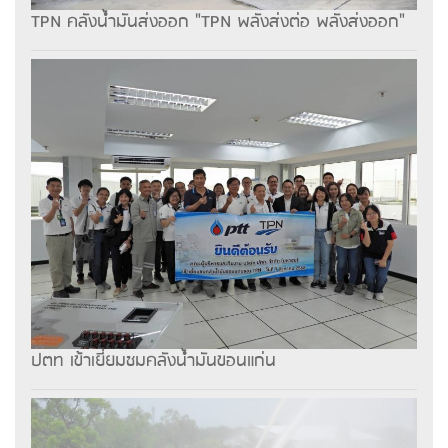
TPN คลังน้ำมันส่งออก "TPN พลังส่งต่อ พลังส่งออก"
ปตท เข้าเยี่ยมชมคลังน้ำมันขอนแก่น