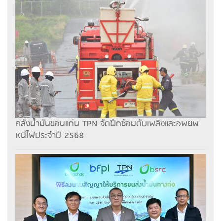
คลังน้ำมันขอนแก่น TPN จัดฝึกซ้อมดับเพลิงและอพยพ
หนีไฟประจำปี 2568