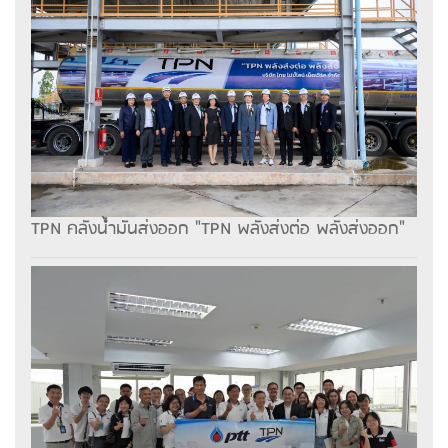
TPN คลังน้ำมันส่งออก "TPN พลังส่งต่อ พลังส่งออก"