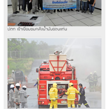
ปตท เข้าเยี่ยมชมคลังน้ำมันขอนแก่น