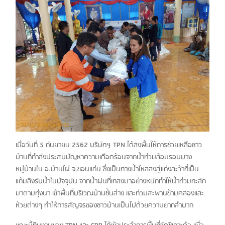
เมื่อวันที่ 5 กันยายน 2562 บริษัทฯ TPN ได้ลงพื้นให้การช่วยเหลือชาว
บ้านที่กำลังประสบปัญหาความเดือดร้อนจากน้ำท่วมล้อมรอบบาง
หมู่บ้านใน อ.บ้านไผ่ จ.ขอนแก่น ซึ่งเป็นทางน้ำไหลลงสู่แก่งละว้าที่เป็น
แก้มลิงรับน้ำในปัจจุบัน จากน้ำฝนที่เทลงมาอย่างหนักทำให้น้ำท่วมทะลัก
มาตามทุ่งนา เข้าพื้นที่บริเวณบ้านชั้นล่าง และท่วมสะพานข้ามคลองและ
ห้วยต่างๆ ทำให้การสัญจรของชาวบ้านเป็นไปด้วยความยากลำบาก