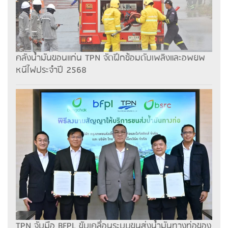
คลังน้ำมันขอนแก่น TPN จัดฝึกซ้อมดับเพลิงและอพยพ
หนีไฟประจำปี 2568
TPN จับมือ BFPL ขับเคลื่อนระบบขนส่งน้ำมันทางท่อของ