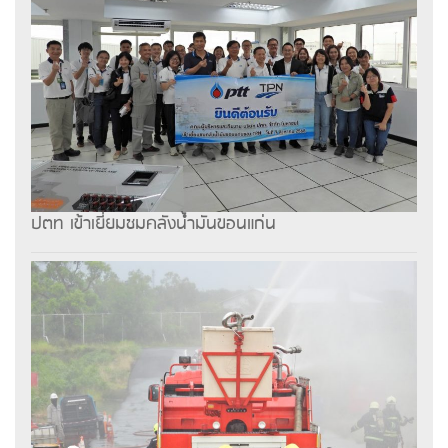
ปตท เข้าเยี่ยมชมคลังน้ำมันขอนแก่น