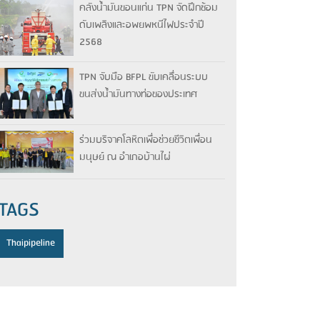
คลังน้ำมันขอนแก่น TPN จัดฝึกซ้อม
ดับเพลิงและอพยพหนีไฟประจำปี
2568
TPN จับมือ BFPL ขับเคลื่อนระบบ
ขนส่งน้ำมันทางท่อของประเทศ
ร่วมบริจาคโลหิตเพื่อช่วยชีวิตเพื่อน
มนุษย์ ณ อำเภอบ้านไผ่
TAGS
Thaipipeline