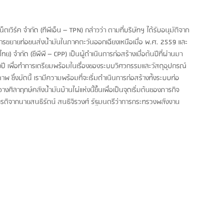
วิร์ค จำกัด (ทีพีเอ็น – TPN) กล่าวว่า ตามที่บริษัทฯ ได้รับอนุมัติจาก
รขยายท่อขนส่งน้ำมันในภาคตะวันออกเฉียงเหนือเมื่อ พ.ศ. 2559 และ
ไทย) จำกัด (ซีพีพี – CPP) เป็นผู้ดำเนินการก่อสร้างเมื่อต้นปีที่ผ่านมา
นึ่งปี เพื่อทำการเตรียมพร้อมในเรื่องของระบบวิศวกรรมและวัสดุอุปกรณ์
ภาพ ซึ่งบัดนี้ เรามีความพร้อมที่จะเริ่มดำเนินการก่อสร้างทั้งระบบท่อ
างศิลาฤกษ์คลังน้ำมันบ้านไผ่แห่งนี้ขึ้นเพื่อเป็นจุดเริ่มต้นของภารกิจ
กียรติจากนายสนธิรัตน์ สนธิจิรวงศ์ รัฐมนตรีว่าการกระทรวงพลังงาน