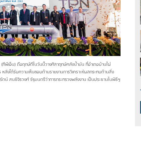
ัด (ทีพีเอ็น) ถือฤกษ์ดีในวันนี้วางศิลาฤกษ์คลังน้ำมัน ที่อำเภอบ้านไผ่
 หลังได้รับความเห็นชอบด้านรายงานการวิเคราะห์ผลกระทบด้านสิ่ง
ธิรัตน์ สนธิจิรวงศ์ รัฐมนตรีว่าการกระทรวงพลังงาน เป็นประธานในพิธีฯ