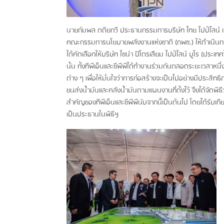
นายกัมพล ตติยกวี ประธานกรรมการบริษัท ไทย ไปป์ไลน์ เน็ตเ
คณะกรรมการนโยบายพลังงานแห่งชาติ (กพช.) ให้ดำเนินกา
ได้คัดเลือกให้บริษัท ไชน่า ปิโตรเลียม ไปป์ไลน์ บูโร (ประเทศ
นั้น ทั้งทีพีเอ็นและซีพีพีได้ทำงานร่วมกันตลอดระยะเวลาห
ต่าง ๆ เพื่อให้มั่นใจว่าการก่อสร้างจะเป็นไปอย่างมีประสิทธิ
ขนส่งน้ำมันและคลังน้ำมันตามแผนงานที่ตั้งไว้ จึงได้จัดพิธีว
สำคัญของทีพีเอ็นและซีพีพีนับจากนี้เป็นต้นไป โดยได้รับเ
เป็นประธานในพิธีฯ