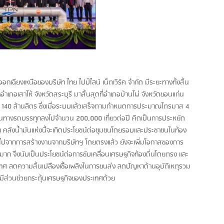
ียงเหนือของบริษัท ไทย ไปป์ไลน์ เน็ตเวิร์ค จำกัด มีระยะทางทั้งสิ้น
ำเภอเสาไห้ จังหวัดสระบุรี มาสิ้นสุดที่อำเภอบ้านไผ่ จังหวัดขอนแก่น
ด 140 ล้านลิตร ซึ่งเมื่อระบบแล้วเสร็จตามกำหนดการประมาณไตรมาส 4
ทางรถบรรทุกลงไปจำนวน 200,000 เที่ยวต่อปี คิดเป็นการประหยัด
คัญ คลังน้ำมันแห่งนี้จะเกิดประโยชน์ต่อชุมชนโดยรอบและประชาชนในท้อง
กเหนือไปจากการสร้างงานจากบริษัทฯ โดยตรงแล้ว ยังจะเพิ่มโอกาสของการ
 อีกมาก จึงนับเป็นประโยชน์ต่อการขับเคลื่อนเศรษฐกิจท้องถิ่นโดยตรง และ
ศ ลดความสิ้นเปลืองเชื้อเพลิงในการขนส่ง ลดปัญหาด้านอุบัติเหตุรวม
ี่มีส่วนช่วยกระตุ้นเศรษฐกิจของประเทศด้วย